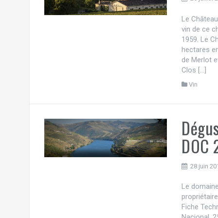
Le Château 
vin de ce c
1959. Le Ch
hectares e
de Merlot e
Clos […]
Vin
Dégus
DOC 
28 juin 20
Le domaine
propriétair
Fiche Tech
Nacional, 2