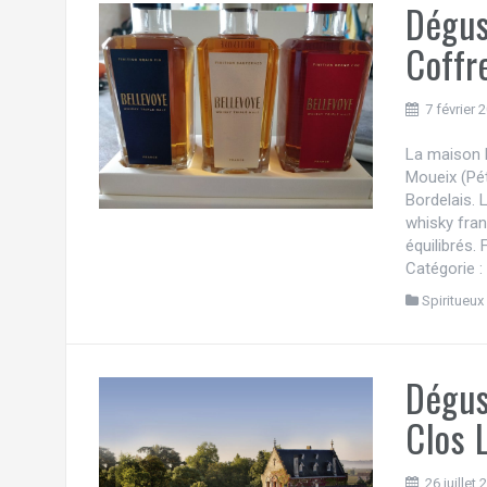
Dégus
Coffr
7 février 
La maison 
Moueix (Pét
Bordelais. 
whisky fran
équilibrés.
Catégorie :
Spiritueux
Dégus
Clos 
26 juillet