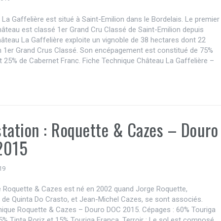
La Gaffelière est situé à Saint-Emilion dans le Bordelais. Le premier
hâteau est classé 1er Grand Cru Classé de Saint-Emilion depuis
âteau La Gaffelière exploite un vignoble de 38 hectares dont 22
n 1er Grand Crus Classé. Son encépagement est constitué de 75%
t 25% de Cabernet Franc. Fiche Technique Château La Gaffelière –
tation : Roquette & Cazes – Douro
2015
19
 Roquette & Cazes est né en 2002 quand Jorge Roquette,
e de Quinta Do Crasto, et Jean-Michel Cazes, se sont associés.
nique Roquette & Cazes – Douro DOC 2015. Cépages : 60% Touriga
5% Tinta Roriz et 15% Touriga Franca. Terroir : Le sol est composé