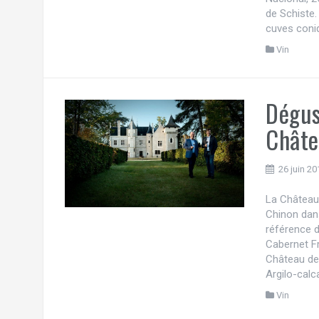
de Schiste.
cuves coniq
Vin
Dégus
Châte
26 juin 20
La Château d
Chinon dans
référence d
Cabernet Fr
Château de 
Argilo-calca
Vin