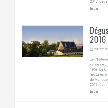
2017. Cépa
Vin
Dégus
2016
28 février
Le Château 
vin de ce c
1959. Le Ch
hectares e
de Merlot e
2016. Cépag
Vin