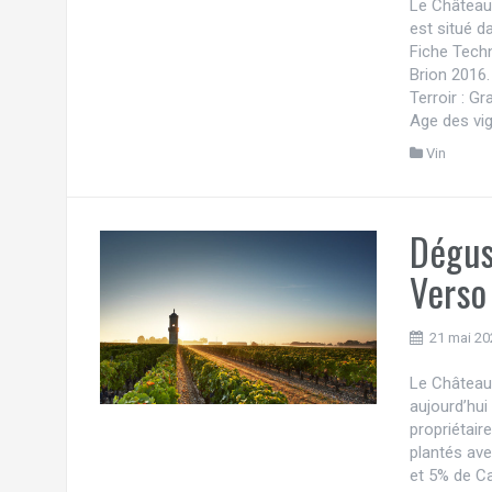
Le Château 
est situé d
Fiche Tech
Brion 2016.
Terroir : G
Age des vig
Vin
Dégus
Verso
21 mai 20
Le Château 
aujourd’hui 
propriétair
plantés av
et 5% de C