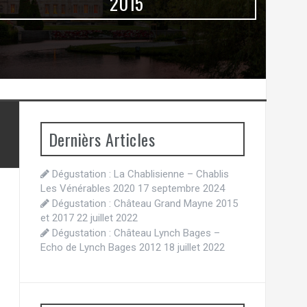
2015
Dernièrs Articles
Dégustation : La Chablisienne – Chablis
Les Vénérables 2020
17 septembre 2024
Dégustation : Château Grand Mayne 2015
et 2017
22 juillet 2022
Dégustation : Château Lynch Bages –
Echo de Lynch Bages 2012
18 juillet 2022