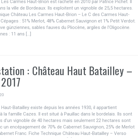
Les Carmes Haut-Brion est racheté en 2010 par Patrice Pichet. Il
ans la ville de Bordeaux. Ils exploitent un vignoble de 25,5 hectares.
nique Château Les Carmes Haut-Brion – Le C des Carmes Haut-
 Cépages : 51% Merlot, 48% Cabernet Sauvignon et 1% Petit Verdot.
rave günziennes, sables fauves du Pliocène, argiles de l’Oligocène.
nes : 11 ans […]
tation : Château Haut Batailley –
 2017
20
Haut-Batailley existe depuis les années 1930, il appartient
à la famille Cazes. Il est situé à Pauillac dans le bordelais. Ils sont
es d’un vignoble de 40 hectares mais seulement 22 hectares sont
ec un encépagement de 70% de Cabernet Sauvignon, 25% de Merlot
abernet Franc. Fiche Technique Château Haut-Batailley – Verso