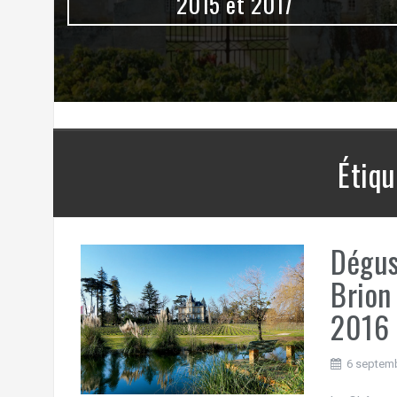
0
2015 et 2017
Étiqu
Dégus
Brion
2016
6 septem