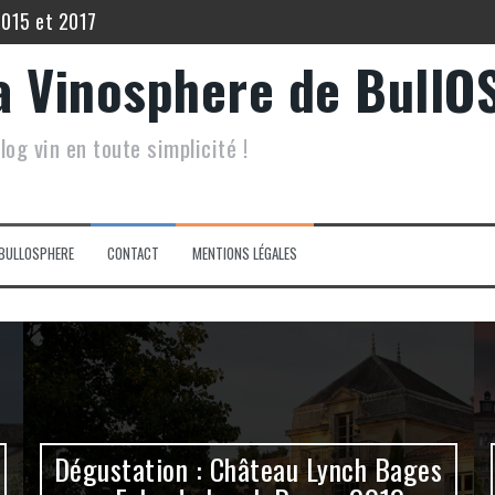
2015 et 2017
 Echo de Lynch Bages 2012
a Vinosphere de BullO
5
 Filia du Grand Mayne 2015.
log vin en toute simplicité !
inot Noir Saint Hippolyte 2017
lis Les Vénérables 2020
BULLOSPHERE
CONTACT
MENTIONS LÉGALES
Dégustation : Château Lynch Bages