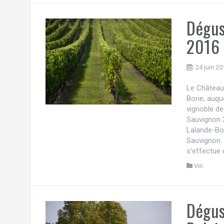
Dégus
2016
24 juin 20
Le Château
Borie, auqu
vignoble d
Sauvignon 
Lalande-Bor
Sauvignon. 
s’effectue 
Vin
Dégus