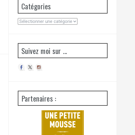
Catégories
C
a
t
é
g
Suivez moi sur ...
o
r
i
e
s
Partenaires :