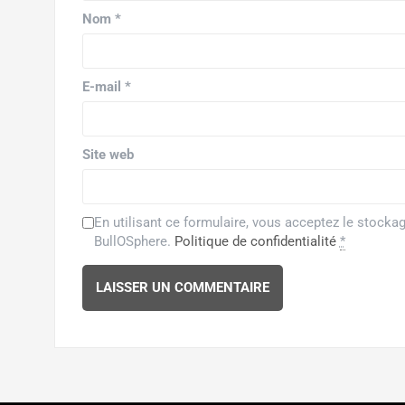
f
e
Nom
*
e
n
n
o
ê
u
t
v
r
e
e
l
E-mail
*
)
l
e
f
e
n
ê
Site web
t
r
e
)
En utilisant ce formulaire, vous acceptez le stocka
BullOSphere.
Politique de confidentialité
*