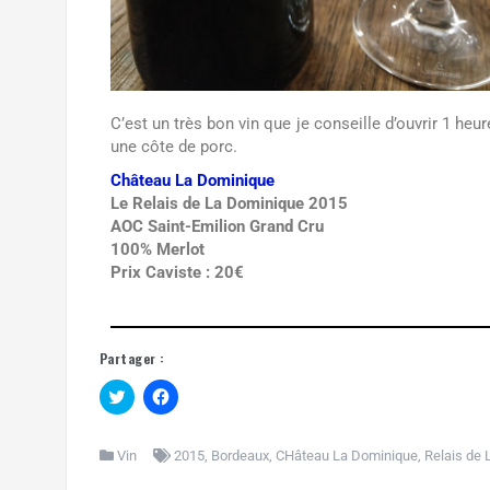
C’est un très bon vin que je conseille d’ouvrir 1 heu
une côte de porc.
Château La Dominique
Le Relais de La Dominique 2015
AOC Saint-Emilion Grand Cru
100% Merlot
Prix Caviste : 20€
Partager :
C
C
l
l
i
i
c
q
k
u
Vin
2015
,
Bordeaux
,
CHâteau La Dominique
,
Relais de 
t
e
o
z