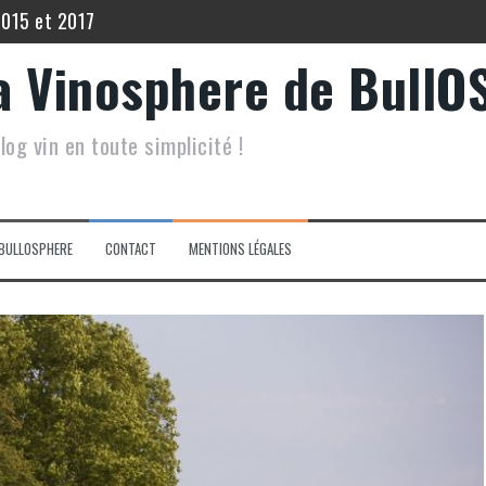
2015 et 2017
 Echo de Lynch Bages 2012
a Vinosphere de BullO
5
log vin en toute simplicité !
 Filia du Grand Mayne 2015.
inot Noir Saint Hippolyte 2017
lis Les Vénérables 2020
BULLOSPHERE
CONTACT
MENTIONS LÉGALES