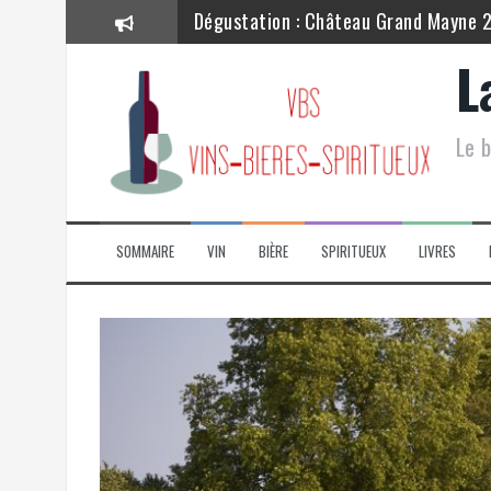
Dégustation : Château Grand Mayne 
Dégustation : Château Lynch Bages –
L
Dégustation : Château Lagrange 201
Le b
Dégustation : Château Grand Mayne –
Dégustation : Cave de Ribeauvillé – P
Dégustation : La Chablisienne – Chab
SOMMAIRE
VIN
BIÈRE
SPIRITUEUX
LIVRES