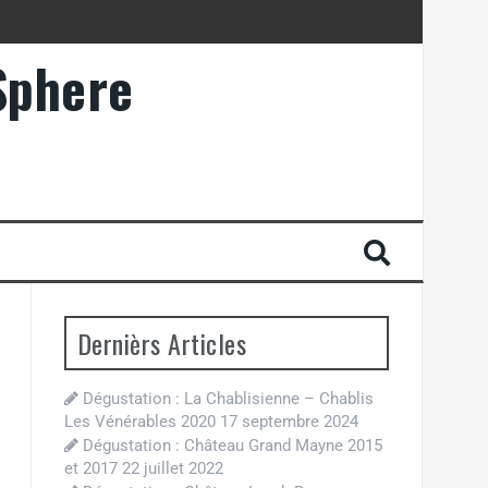
Sphere
Dernièrs Articles
Dégustation : La Chablisienne – Chablis
Les Vénérables 2020
17 septembre 2024
Dégustation : Château Grand Mayne 2015
et 2017
22 juillet 2022