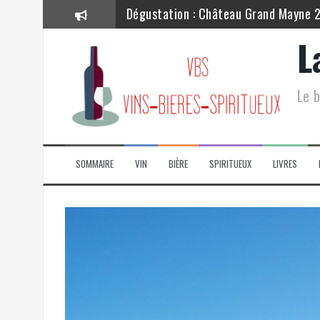
Dégustation : Château Grand Mayne 
Dégustation : Château Lynch Bages –
L
Dégustation : Château Lagrange 201
Le b
Dégustation : Château Grand Mayne –
Dégustation : Cave de Ribeauvillé – P
Dégustation : La Chablisienne – Chab
SOMMAIRE
VIN
BIÈRE
SPIRITUEUX
LIVRES