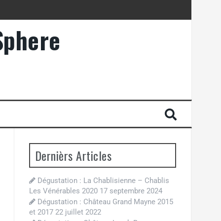
Sphere
Dernièrs Articles
Dégustation : La Chablisienne – Chablis
Les Vénérables 2020
17 septembre 2024
Dégustation : Château Grand Mayne 2015
et 2017
22 juillet 2022