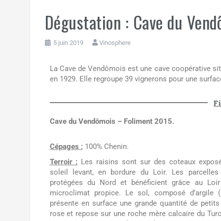
Dégustation : Cave du Vend
5 juin 2019
Vinosphere
La Cave de Vendômois est une cave coopérative située
en 1929. Elle regroupe 39 vignerons pour une surfac
F
Cave du Vendômois – Foliment 2015.
Cépages :
100% Chenin.
Terroir :
Les raisins sont sur des coteaux expos
soleil levant, en bordure du Loir. Les parcelles
protégées du Nord et bénéficient grâce au Loir
microclimat propice. Le sol, composé d’argile (
présente en surface une grande quantité de petits 
rose et repose sur une roche mère calcaire du Turo