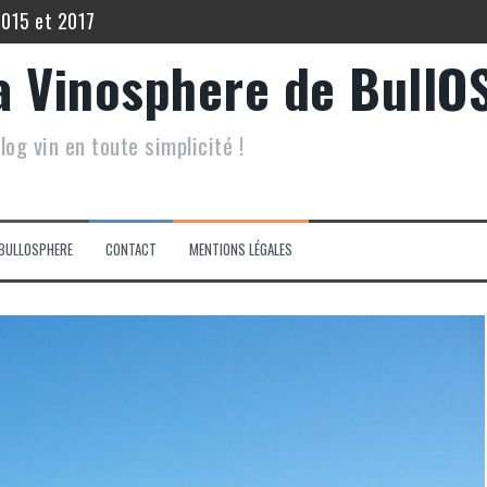
2015 et 2017
 Echo de Lynch Bages 2012
a Vinosphere de BullO
5
log vin en toute simplicité !
 Filia du Grand Mayne 2015.
inot Noir Saint Hippolyte 2017
lis Les Vénérables 2020
BULLOSPHERE
CONTACT
MENTIONS LÉGALES