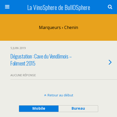
La VinoSphere de BullOSphere
Marqueurs › Chenin
5 JUIN 2019
Dégustation : Cave du Vendômois –
Foliment 2015
AUCUNE RÉPONSE
Retour au début
Mobile
Bureau