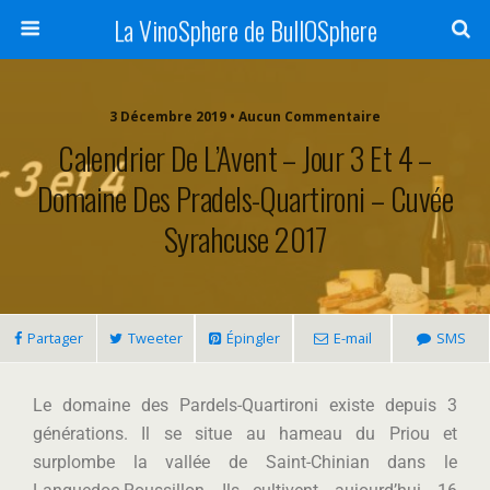
La VinoSphere de BullOSphere
3 Décembre 2019 • Aucun Commentaire
Calendrier De L’Avent – Jour 3 Et 4 –
Domaine Des Pradels-Quartironi – Cuvée
Syrahcuse 2017
Partager
Tweeter
Épingler
E-mail
SMS
Le domaine des Pardels-Quartironi existe depuis 3
générations. Il se situe au hameau du Priou et
surplombe la vallée de Saint-Chinian dans le