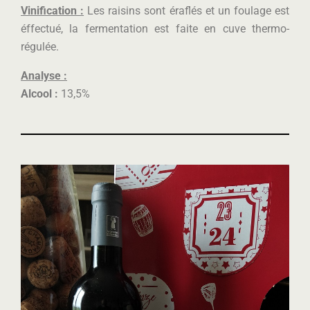
Vinification :
Les raisins sont éraflés et un foulage est
éffectué, la fermentation est faite en cuve thermo-
régulée.
Analyse :
Alcool :
13,5%