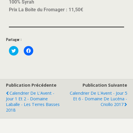
100% Syrah
Prix La Boite du Fromager : 11,50€
Partager :
C
C
l
l
i
i
c
q
k
u
t
e
o
z
s
p
h
o
a
u
Publication Précédente
Publication Suivante
r
r
e
p
Calendrier De L'Avent -
Calendrier De L'Avent - Jour 5
o
a
Jour 1 Et 2 - Domaine
Et 6 - Domaine De Lucéna -
n
r
T
t
Laballe - Les Terres Basses
Criollo 2017
w
a
2018
i
g
t
e
t
r
e
s
r
u
(
r