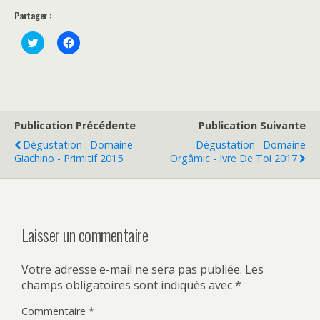
Partager :
C
C
l
l
i
i
c
q
k
u
t
e
o
z
s
p
h
o
a
u
Publication Précédente
Publication Suivante
r
r
e
p
Dégustation : Domaine
Dégustation : Domaine
o
a
Giachino - Primitif 2015
Orgâmic - Ivre De Toi 2017
n
r
T
t
w
a
i
g
t
e
t
r
e
s
r
u
Laisser un commentaire
(
r
o
F
u
a
v
c
Votre adresse e-mail ne sera pas publiée.
Les
r
e
e
b
champs obligatoires sont indiqués avec
*
d
o
a
o
n
k
Commentaire
*
s
(