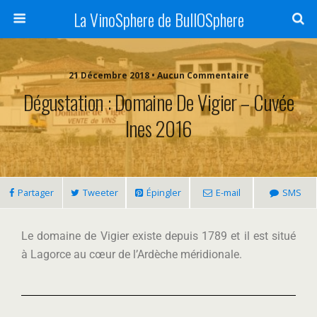
La VinoSphere de BullOSphere
21 Décembre 2018 • Aucun Commentaire
Dégustation : Domaine De Vigier – Cuvée
Ines 2016
Partager
Tweeter
Épingler
E-mail
SMS
Le domaine de Vigier existe depuis 1789 et il est situé
à Lagorce au cœur de l’Ardèche méridionale.