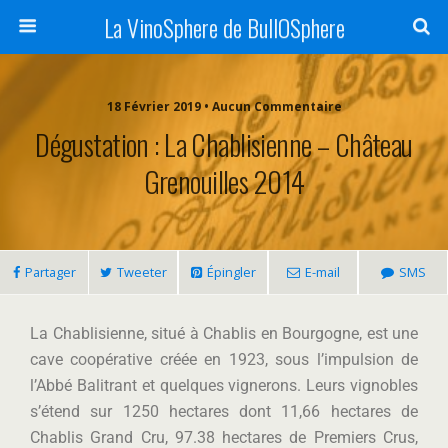
La VinoSphere de BullOSphere
18 Février 2019 • Aucun Commentaire
Dégustation : La Chablisienne – Château
Grenouilles 2014
Partager
Tweeter
Épingler
E-mail
SMS
La Chablisienne, situé à Chablis en Bourgogne, est une
cave coopérative créée en 1923, sous l’impulsion de
l’Abbé Balitrant et quelques vignerons. Leurs vignobles
s’étend sur 1250 hectares dont 11,66 hectares de
Chablis Grand Cru, 97.38 hectares de Premiers Crus,