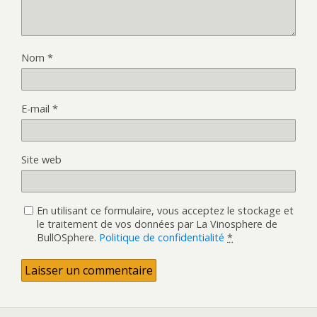
e
n
n
o
ê
u
t
v
r
e
e
l
Nom
*
)
l
e
f
e
n
E-mail
*
ê
t
r
e
)
Site web
En utilisant ce formulaire, vous acceptez le stockage et
le traitement de vos données par La Vinosphere de
BullOSphere.
Politique de confidentialité
*