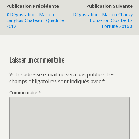
h
o
a
u
Publication Précédente
Publication Suivante
r
r
e
p
Dégustation : Maison
Dégustation : Maison Chanzy
o
a
Langlois-Château - Quadrille
- Bouzeron Clos De La
n
r
T
t
2012
Fortune 2016
w
a
i
g
t
e
t
r
e
s
r
u
(
r
Laisser un commentaire
o
F
u
a
v
c
r
e
Votre adresse e-mail ne sera pas publiée.
Les
e
b
d
o
champs obligatoires sont indiqués avec
*
a
o
n
k
s
(
Commentaire
*
u
o
n
u
e
v
n
r
o
e
u
d
v
a
e
n
l
s
l
u
e
n
f
e