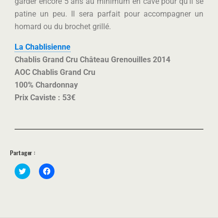
garder encore 5 ans au minimum en cave pour qu’il se
patine un peu. Il sera parfait pour accompagner un
homard ou du brochet grillé.
La Chablisienne
Chablis Grand Cru Château Grenouilles 2014
AOC Chablis Grand Cru
100% Chardonnay
Prix Caviste : 53€
Partager :
C
C
l
l
i
i
c
q
k
u
t
e
o
z
s
p