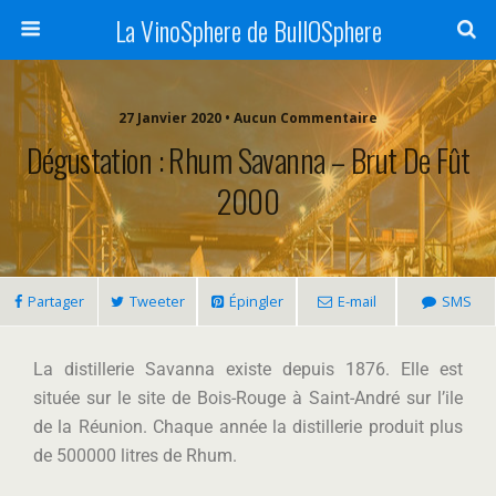
La VinoSphere de BullOSphere
27 Janvier 2020 • Aucun Commentaire
Dégustation : Rhum Savanna – Brut De Fût
2000
Partager
Tweeter
Épingler
E-mail
SMS
La distillerie Savanna existe depuis 1876. Elle est
située sur le site de Bois-Rouge à Saint-André sur l’ile
de la Réunion. Chaque année la distillerie produit plus
de 500000 litres de Rhum.