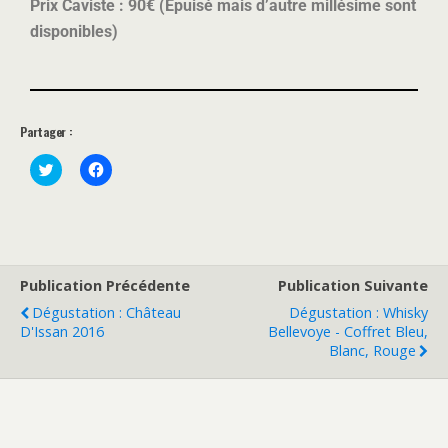
Prix Caviste : 90€ (Epuisé mais d’autre millésime sont
disponibles)
Partager :
C
C
l
l
i
i
c
q
k
u
t
e
o
z
s
p
h
o
a
u
Publication Précédente
Publication Suivante
r
r
e
p
Dégustation : Château
Dégustation : Whisky
o
a
D'Issan 2016
Bellevoye - Coffret Bleu,
n
r
T
t
Blanc, Rouge
w
a
i
g
t
e
t
r
e
s
r
u
(
r