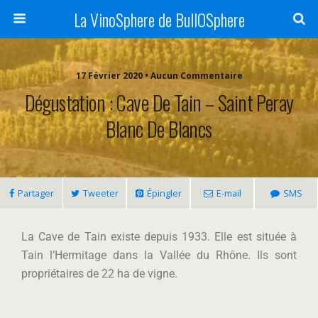
La VinoSphere de BullOSphere
17 Février 2020 • Aucun Commentaire
Dégustation : Cave De Tain – Saint Peray
Blanc De Blancs
Partager
Tweeter
Épingler
E-mail
SMS
La Cave de Tain existe depuis 1933. Elle est située à
Tain l’Hermitage dans la Vallée du Rhône. Ils sont
propriétaires de 22 ha de vigne.