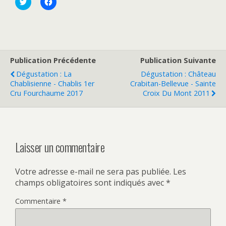
C
C
l
l
i
i
c
q
k
u
t
e
o
z
s
p
h
o
a
u
Publication Précédente
Publication Suivante
r
r
e
p
Dégustation : La
Dégustation : Château
o
a
Chablisienne - Chablis 1er
Crabitan-Bellevue - Sainte
n
r
T
t
Cru Fourchaume 2017
Croix Du Mont 2011
w
a
i
g
t
e
t
r
e
s
r
u
(
r
Laisser un commentaire
o
F
u
a
v
c
r
e
Votre adresse e-mail ne sera pas publiée.
Les
e
b
d
o
champs obligatoires sont indiqués avec
*
a
o
n
k
s
(
Commentaire
*
u
o
n
u
e
v
n
r