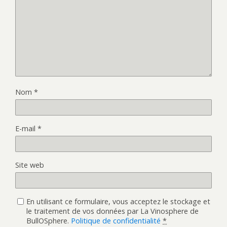
o
e
u
d
v
a
e
n
l
s
l
u
e
n
f
e
e
n
n
o
ê
u
t
v
r
e
e
l
Nom
*
)
l
e
f
e
n
E-mail
*
ê
t
r
e
)
Site web
En utilisant ce formulaire, vous acceptez le stockage et
le traitement de vos données par La Vinosphere de
BullOSphere.
Politique de confidentialité
*