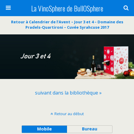
La VinoSphere de BullOSphere
Retour à Calendrier de l’Avent – Jour 3 et 4 – Domaine des
Pradels-Quartironi – Cuvée Syrahcuse 2017
suivant dans la bibliothèque »
Retour au début
Mobile
Bureau