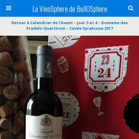
La VinoSphere de BullOSphere
Retour à Calendrier de l’Avent – Jour 3 et 4 – Domaine des
Pradels-Quartironi – Cuvée Syrahcuse 2017