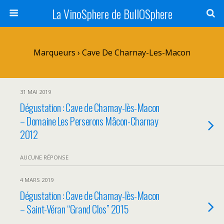
La VinoSphere de BullOSphere
Marqueurs › Cave De Charnay-Les-Macon
31 MAI 2019
Dégustation : Cave de Charnay-lès-Macon
– Domaine Les Perserons Mâcon-Charnay
2012
AUCUNE RÉPONSE
4 MARS 2019
Dégustation : Cave de Charnay-lès-Macon
– Saint-Véran “Grand Clos” 2015