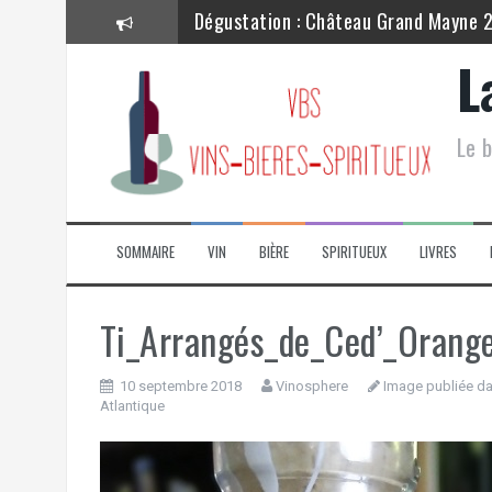
Aller
Dégustation : Château Grand Mayne 
au
contenu
Dégustation : Château Lynch Bages –
L
Dégustation : Château Lagrange 201
Le b
Dégustation : Château Grand Mayne –
Dégustation : Cave de Ribeauvillé – P
Dégustation : La Chablisienne – Chab
SOMMAIRE
VIN
BIÈRE
SPIRITUEUX
LIVRES
Ti_Arrangés_de_Ced’_Orang
10 septembre 2018
Vinosphere
Image publiée da
Atlantique