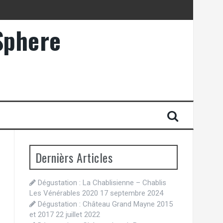
Sphere
Dernièrs Articles
Dégustation : La Chablisienne – Chablis
Les Vénérables 2020
17 septembre 2024
Dégustation : Château Grand Mayne 2015
et 2017
22 juillet 2022