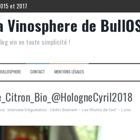
2015 et 2017
 Echo de Lynch Bages 2012
a Vinosphere de BullO
5
log vin en toute simplicité !
 Filia du Grand Mayne 2015.
inot Noir Saint Hippolyte 2017
lis Les Vénérables 2020
BULLOSPHERE
CONTACT
MENTIONS LÉGALES
e_Citron_Bio_@HologneCyril2018
ns :
Interview-Dégustation : Cédric Brement – Les Rhums de Ced’ – Loire-