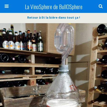
La VinoSphere de BullOSphere
Retour à Et la bière dans tout ça !