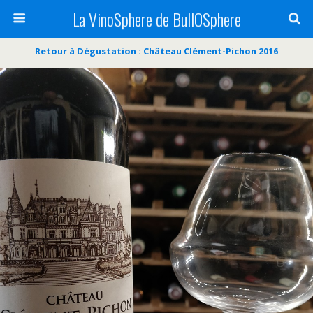
La VinoSphere de BullOSphere
Retour à Dégustation : Château Clément-Pichon 2016