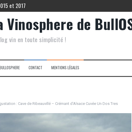
2015 et 2017
 Echo de Lynch Bages 2012
a Vinosphere de BullO
5
log vin en toute simplicité !
 Filia du Grand Mayne 2015.
inot Noir Saint Hippolyte 2017
lis Les Vénérables 2020
BULLOSPHERE
CONTACT
MENTIONS LÉGALES
ustation : Cave de Ribeauvillé – Crémant d’Alsace Cuvée Un Dos Tres