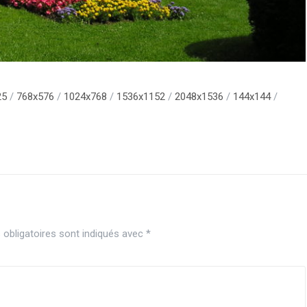
25
/
768x576
/
1024x768
/
1536x1152
/
2048x1536
/
144x144
/
obligatoires sont indiqués avec
*