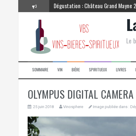
Aller
Dégustation : Château Grand Mayne 
au
contenu
Dégustation : Château Lynch Bages –
L
Dégustation : Château Lagrange 201
Le b
Dégustation : Château Grand Mayne –
Dégustation : Cave de Ribeauvillé – P
Dégustation : La Chablisienne – Chab
SOMMAIRE
VIN
BIÈRE
SPIRITUEUX
LIVRES
OLYMPUS DIGITAL CAMERA
25 juin 2018
Vinosphere
Image publiée dans :
Dég