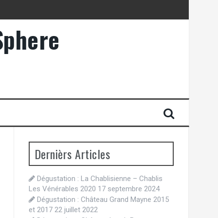
Sphere
Dernièrs Articles
Dégustation : La Chablisienne – Chablis
Les Vénérables 2020
17 septembre 2024
Dégustation : Château Grand Mayne 2015
et 2017
22 juillet 2022