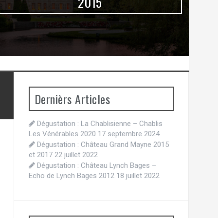
2015
Dernièrs Articles
Dégustation : La Chablisienne – Chablis
Les Vénérables 2020
17 septembre 2024
Dégustation : Château Grand Mayne 2015
et 2017
22 juillet 2022
Dégustation : Château Lynch Bages –
Echo de Lynch Bages 2012
18 juillet 2022