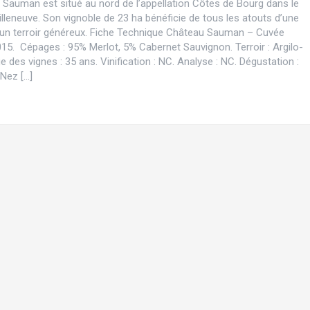
Sauman est situé au nord de l’appellation Côtes de Bourg dans le
Villeneuve. Son vignoble de 23 ha bénéficie de tous les atouts d’une
d’un terroir généreux. Fiche Technique Château Sauman – Cuvée
015. Cépages : 95% Merlot, 5% Cabernet Sauvignon. Terroir : Argilo-
ge des vignes : 35 ans. Vinification : NC. Analyse : NC. Dégustation :
 Nez […]