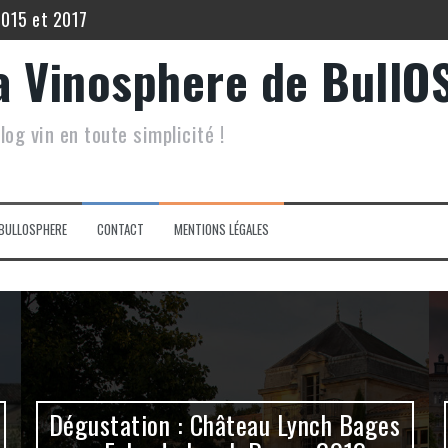
2015 et 2017
 Echo de Lynch Bages 2012
a Vinosphere de BullO
5
log vin en toute simplicité !
 Filia du Grand Mayne 2015.
inot Noir Saint Hippolyte 2017
lis Les Vénérables 2020
BULLOSPHERE
CONTACT
MENTIONS LÉGALES
Dégustation : Château Lynch Bages