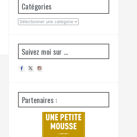
Catégories
C
a
t
é
g
Suivez moi sur ...
o
r
i
e
s
Partenaires :