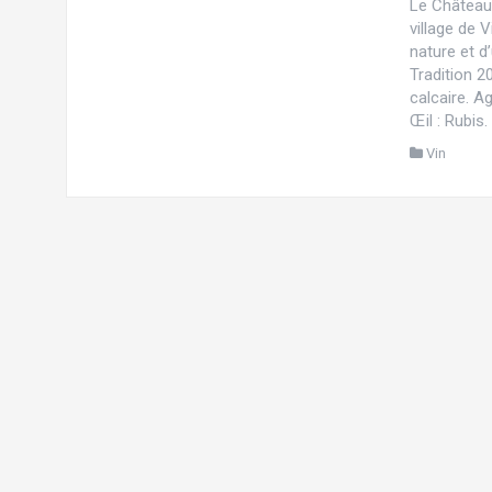
Le Château 
village de 
nature et 
Tradition 2
calcaire. A
Œil : Rubis.
Vin