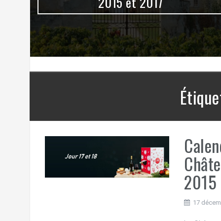
0
2015 et 2017
Étique
Calen
Châte
2015
17 décem