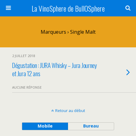
La VinoSphere de BullOSphere
Marqueurs › Single Malt
2 JUILLET 2018
Dégustation : JURA Whisky – Jura Journey
et Jura 12 ans
AUCUNE RÉPONSE
Retour au début
Mobile
Bureau