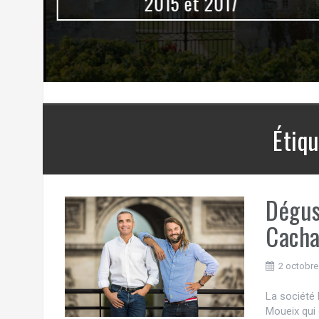
0
2015 et 2017
Étiqu
Dégus
Cacha
2 octobre
La société 
Moueix qui 