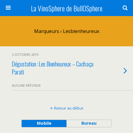
La VinoSphere de BullOSphere
Marqueurs › Lesbienheureux
2 OCTOBRE 2019
Dégustation : Les Bienheureux – Cachaça
Parati
AUCUNE RÉPONSE
Retour au début
Mobile
Bureau