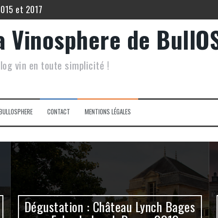
2015 et 2017
 Echo de Lynch Bages 2012
a Vinosphere de BullO
5
log vin en toute simplicité !
 Filia du Grand Mayne 2015.
inot Noir Saint Hippolyte 2017
lis Les Vénérables 2020
BULLOSPHERE
CONTACT
MENTIONS LÉGALES
Dégustation : Château Lynch Bages