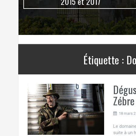
0
2015 et 2017
Étiquette :
Do
Dégus
Zébre
18 mars 
Le domaine 
suite à un 