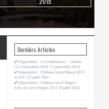
2015
Dernièrs Articles
Dégustation : La Chablisienne – Chablis
Les Vénérables 2020
17 septembre 2024
Dégustation : Château Grand Mayne 2015
et 2017
22 juillet 2022
Dégustation : Château Lynch Bages –
Echo de Lynch Bages 2012
18 juillet 2022