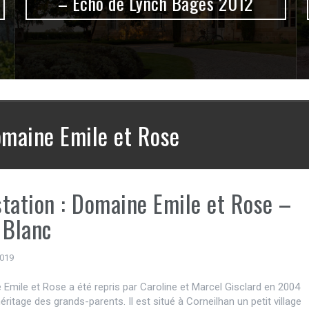
– Echo de Lynch Bages 2012
maine Emile et Rose
tation : Domaine Emile et Rose –
 Blanc
2019
Emile et Rose a été repris par Caroline et Marcel Gisclard en 2004
héritage des grands-parents. Il est situé à Corneilhan un petit village