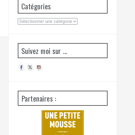
Catégories
C
a
t
é
g
Suivez moi sur ...
o
r
i
e
s
Partenaires :