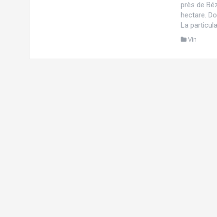
près de Béz
hectare. Do
La particula
Vin