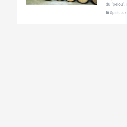
du “pelou”,
Spiritueux