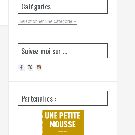
Catégories
C
a
t
é
g
Suivez moi sur ...
o
r
i
e
s
Partenaires :