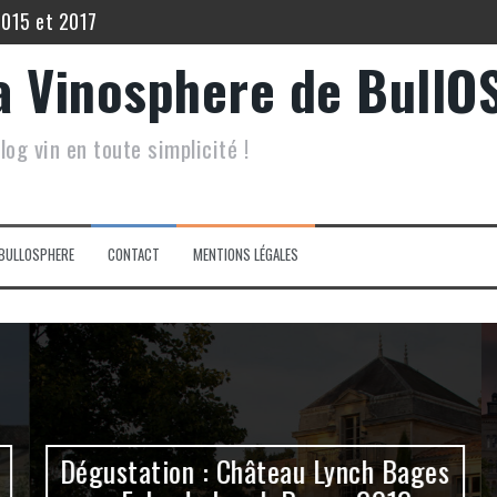
2015 et 2017
 Echo de Lynch Bages 2012
a Vinosphere de BullO
5
log vin en toute simplicité !
 Filia du Grand Mayne 2015.
inot Noir Saint Hippolyte 2017
lis Les Vénérables 2020
BULLOSPHERE
CONTACT
MENTIONS LÉGALES
Dégustation : Château Lynch Bages