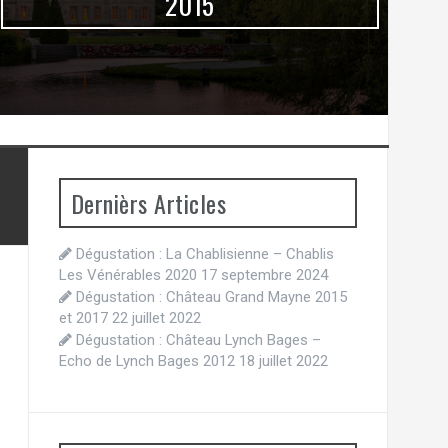
2015
Dernièrs Articles
Dégustation : La Chablisienne – Chablis
Les Vénérables 2020
17 septembre 2024
Dégustation : Château Grand Mayne 2015
et 2017
22 juillet 2022
Dégustation : Château Lynch Bages –
Echo de Lynch Bages 2012
18 juillet 2022