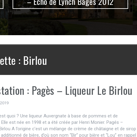
– Echo de Lynch Bages 2012
ette :
Birlou
tation : Pagès – Liqueur Le Birlou
 2019
’est quoi ? Une liqueur Auvergnate à base de pommes et de
 Elle est née en 1998 et a été créée par Henri Monier. Pagés –
Birlou A l’origine c’est un mélange de crème de châtaigne et de sirop
dditionné de bière, d’où son nom “Bir” pour bière et “Lou” en rappel