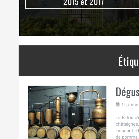
0
2015 et 2017
Étiqu
Dégus
14 janvier
Le Birlou c
châtaignes.
Liqueur Le 
de pomme, a