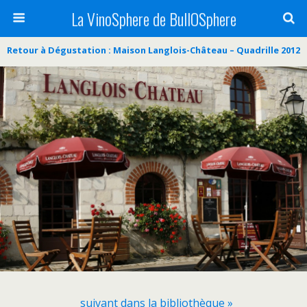
La VinoSphere de BullOSphere
Retour à Dégustation : Maison Langlois-Château – Quadrille 2012
suivant dans la bibliothèque »