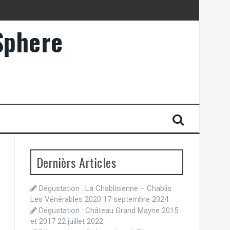
Sphere
Dernièrs Articles
Dégustation : La Chablisienne – Chablis
Les Vénérables 2020
17 septembre 2024
Dégustation : Château Grand Mayne 2015
et 2017
22 juillet 2022