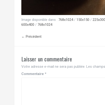
Image disponible dans :
768x1024
/
150x150
/
225x30
600x400
/
768x1024
← Précédent
Laisser un commentaire
Votre adresse e-mail ne sera pas publiée.
Les champs 
Commentaire
*