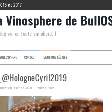
2015 et 2017
 Echo de Lynch Bages 2012
a Vinosphere de BullO
5
log vin en toute simplicité !
 Filia du Grand Mayne 2015.
inot Noir Saint Hippolyte 2017
lis Les Vénérables 2020
BULLOSPHERE
CONTACT
MENTIONS LÉGALES
es_@HologneCyril2019
station : Patrice Colin – Perles Grises