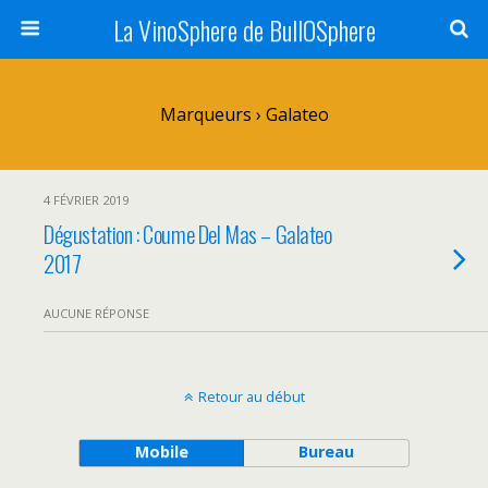
La VinoSphere de BullOSphere
Marqueurs › Galateo
4 FÉVRIER 2019
Dégustation : Coume Del Mas – Galateo
2017
AUCUNE RÉPONSE
Retour au début
Mobile
Bureau